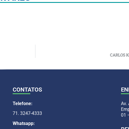
CARLOS K
CONTATOS
EN
Telefone:
Av.
Emp
71. 3247-4333
01 
Whatsapp: