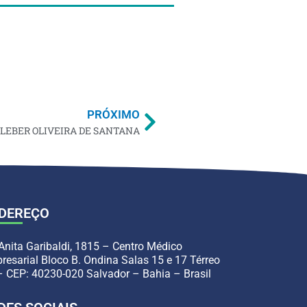
PRÓXIMO
LEBER OLIVEIRA DE SANTANA
DEREÇO
 Anita Garibaldi, 1815 – Centro Médico
resarial Bloco B. Ondina Salas 15 e 17 Térreo
– CEP: 40230-020 Salvador – Bahia – Brasil